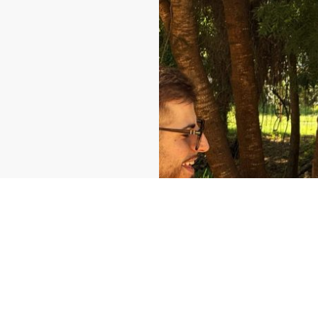
menco pop,
ferente del
enco a todos,
stilo