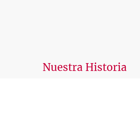
Nuestra Historia
Fundado por un dúo de entusiastas del fla
Radio Macandé se ha transformado en un re
género.
Nuestra misión es llevar la alegría del flam
combinando melodías tradicionales con un e
contemporáneo.
Suscríbete Ahora