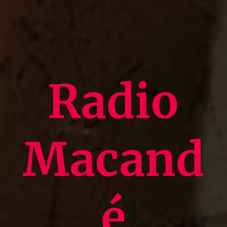
Radio
Macand
é